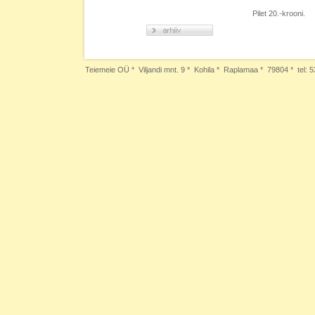
Pilet 20.-krooni.
Teiemeie OÜ * Viljandi mnt. 9 * Kohila * Raplamaa * 79804 * tel: 