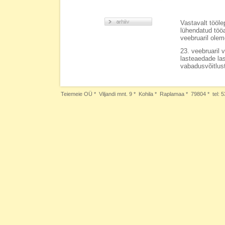
Vastavalt tööle
lühendatud tööa
veebruaril olem
23. veebruaril 
lasteaedade las
vabadusvõitlu
Teiemeie OÜ * Viljandi mnt. 9 * Kohila * Raplamaa * 79804 * tel: 